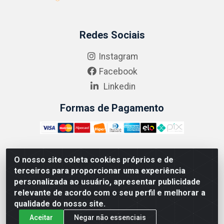
Redes Sociais
Instagram
Facebook
Linkedin
Formas de Pagamento
O nosso site coleta cookies próprios e de
ABRASEG COMÉRCIO ATACADISTA LTDA - CNPJ:
terceiros para proporcionar uma experiência
10.894.768/0001-00 - Avenida Lobo Júnior, 1045 -
personalizada ao usuário, apresentar publicidade
Penha Circular - Rio de Janeiro - RJ - CEP 21020-124
relevante de acordo com o seu perfil e melhorar a
qualidade do nosso site.
Aceitar
Negar não essenciais