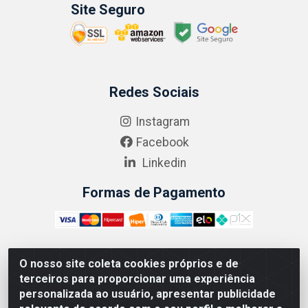
Site Seguro
Redes Sociais
Instagram
Facebook
Linkedin
Formas de Pagamento
O nosso site coleta cookies próprios e de
ABRASEG COMÉRCIO ATACADISTA LTDA - CNPJ:
terceiros para proporcionar uma experiência
10.894.768/0001-00 - Avenida Lobo Júnior, 1045 -
personalizada ao usuário, apresentar publicidade
Penha Circular - Rio de Janeiro - RJ - CEP 21020-124