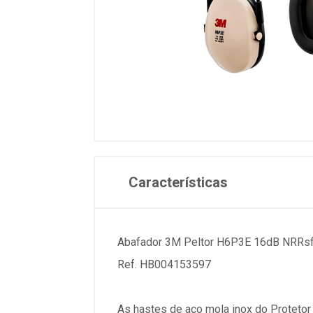
Características
Abafador 3M Peltor H6P3E 16dB NRRs
Ref. HB004153597
As hastes de aço mola inox do Protet