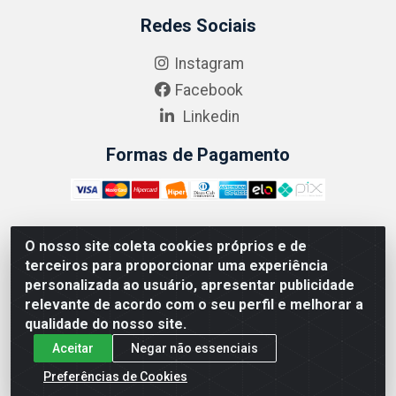
Redes Sociais
Instagram
Facebook
Linkedin
Formas de Pagamento
O nosso site coleta cookies próprios e de
ABRASEG COMÉRCIO ATACADISTA LTDA - CNPJ:
terceiros para proporcionar uma experiência
10.894.768/0001-00 - Avenida Lobo Júnior, 1045 -
personalizada ao usuário, apresentar publicidade
Penha Circular - Rio de Janeiro - RJ - CEP 21020-124
relevante de acordo com o seu perfil e melhorar a
qualidade do nosso site.
Aceitar
Negar não essenciais
Preferências de Cookies