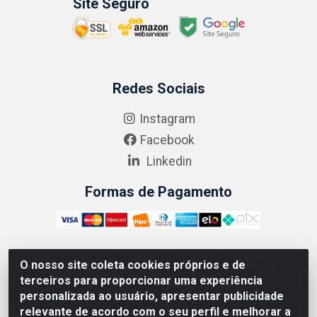
Site Seguro
Redes Sociais
Instagram
Facebook
Linkedin
Formas de Pagamento
O nosso site coleta cookies próprios e de
ABRASEG COMÉRCIO ATACADISTA LTDA - CNPJ:
terceiros para proporcionar uma experiência
10.894.768/0001-00 - Avenida Lobo Júnior, 1045 -
personalizada ao usuário, apresentar publicidade
Penha Circular - Rio de Janeiro - RJ - CEP 21020-124
relevante de acordo com o seu perfil e melhorar a