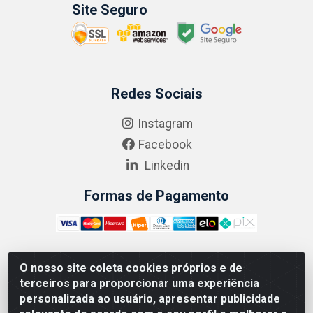
Site Seguro
Redes Sociais
Instagram
Facebook
Linkedin
Formas de Pagamento
O nosso site coleta cookies próprios e de
ABRASEG COMÉRCIO ATACADISTA LTDA - CNPJ:
terceiros para proporcionar uma experiência
10.894.768/0001-00 - Avenida Lobo Júnior, 1045 -
personalizada ao usuário, apresentar publicidade
Penha Circular - Rio de Janeiro - RJ - CEP 21020-124