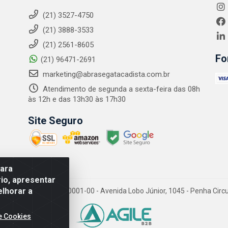
(21) 3527-4750
(21) 3888-3533
(21) 2561-8605
Fo
(21) 96471-2691
marketing@abrasegatacadista.com.br
Atendimento de segunda a sexta-feira das 08h
às 12h e das 13h30 às 17h30
Site Seguro
para
io, apresentar
elhorar a
PJ: 10.894.768/0001-00 - Avenida Lobo Júnior, 1045 - Penha Circular
e Cookies