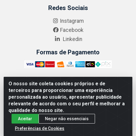
Redes Sociais
Instagram
Facebook
Linkedin
Formas de Pagamento
O nosso site coleta cookies próprios e de
ABRASEG COMÉRCIO ATACADISTA LTDA - CNPJ:
terceiros para proporcionar uma experiência
10.894.768/0001-00 - Avenida Lobo Júnior, 1045 -
personalizada ao usuário, apresentar publicidade
Penha Circular - Rio de Janeiro - RJ - CEP 21020-124
relevante de acordo com o seu perfil e melhorar a
qualidade do nosso site.
Aceitar
Negar não essenciais
Preferências de Cookies