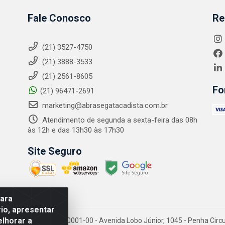
Fale Conosco
Re
(21) 3527-4750
(21) 3888-3533
(21) 2561-8605
Fo
(21) 96471-2691
marketing@abrasegatacadista.com.br
Atendimento de segunda a sexta-feira das 08h
às 12h e das 13h30 às 17h30
Site Seguro
para
io, apresentar
elhorar a
PJ: 10.894.768/0001-00 - Avenida Lobo Júnior, 1045 - Penha Circular