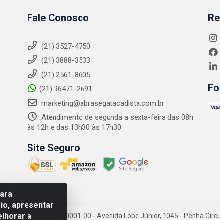
Fale Conosco
Re
(21) 3527-4750
(21) 3888-3533
(21) 2561-8605
Fo
(21) 96471-2691
marketing@abrasegatacadista.com.br
Atendimento de segunda a sexta-feira das 08h
às 12h e das 13h30 às 17h30
Site Seguro
para
io, apresentar
elhorar a
PJ: 10.894.768/0001-00 - Avenida Lobo Júnior, 1045 - Penha Circular