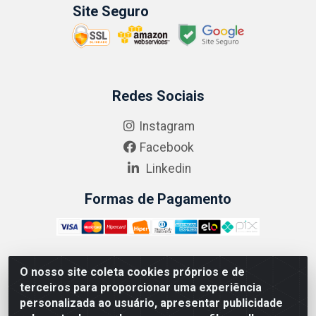
Site Seguro
Redes Sociais
Instagram
Facebook
Linkedin
Formas de Pagamento
O nosso site coleta cookies próprios e de
ABRASEG COMÉRCIO ATACADISTA LTDA - CNPJ:
terceiros para proporcionar uma experiência
10.894.768/0001-00 - Avenida Lobo Júnior, 1045 -
personalizada ao usuário, apresentar publicidade
Penha Circular - Rio de Janeiro - RJ - CEP 21020-124