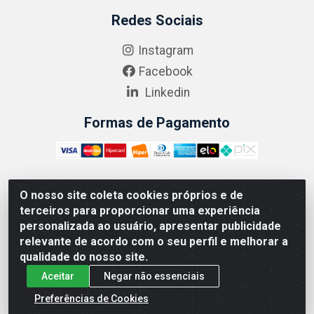
Redes Sociais
Instagram
Facebook
Linkedin
Formas de Pagamento
O nosso site coleta cookies próprios e de
ABRASEG COMÉRCIO ATACADISTA LTDA - CNPJ:
terceiros para proporcionar uma experiência
10.894.768/0001-00 - Avenida Lobo Júnior, 1045 -
personalizada ao usuário, apresentar publicidade
Penha Circular - Rio de Janeiro - RJ - CEP 21020-124
relevante de acordo com o seu perfil e melhorar a
qualidade do nosso site.
Aceitar
Negar não essenciais
Preferências de Cookies