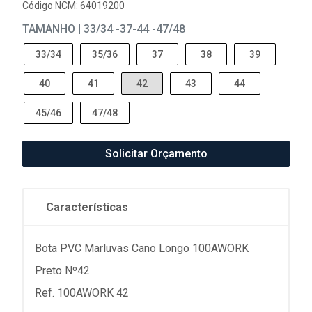
Código NCM: 64019200
TAMANHO | 33/34 -37-44 -47/48
33/34
35/36
37
38
39
40
41
42
43
44
45/46
47/48
Solicitar Orçamento
Características
Bota PVC Marluvas Cano Longo 100AWORK
Preto Nº42
Ref. 100AWORK 42