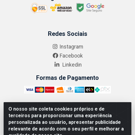
Redes Sociais
Instagram
Facebook
Linkedin
Formas de Pagamento
O nosso site coleta cookies próprios e de
ABRASEG COMÉRCIO ATACADISTA LTDA - CNPJ:
terceiros para proporcionar uma experiência
10.894.768/0001-00 - Avenida Lobo Júnior, 1045 -
personalizada ao usuário, apresentar publicidade
Penha Circular - Rio de Janeiro - RJ - CEP 21020-124
relevante de acordo com o seu perfil e melhorar a