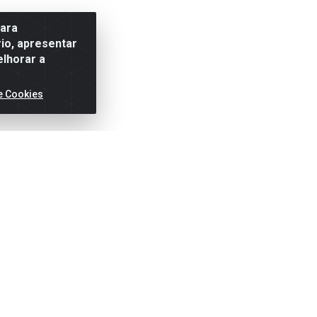
para
io, apresentar
elhorar a
e Cookies