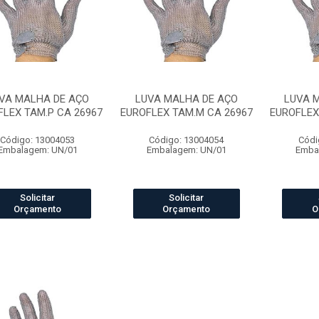
VA MALHA DE AÇO
LUVA MALHA DE AÇO
LUVA 
FLEX TAM.P CA 26967
EUROFLEX TAM.M CA 26967
EUROFLEX
Código: 13004053
Código: 13004054
Códi
Embalagem: UN/01
Embalagem: UN/01
Emba
Solicitar
Solicitar
Orçamento
Orçamento
O