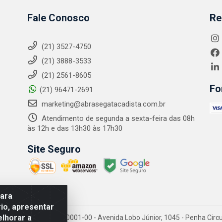
Fale Conosco
Re
(21) 3527-4750
(21) 3888-3533
(21) 2561-8605
Fo
(21) 96471-2691
marketing@abrasegatacadista.com.br
Atendimento de segunda a sexta-feira das 08h
às 12h e das 13h30 às 17h30
Site Seguro
para
io, apresentar
elhorar a
PJ: 10.894.768/0001-00 - Avenida Lobo Júnior, 1045 - Penha Circular