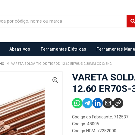
Abrasivos
Ferramentas Elétricas
Ferramentas Manu
ONO
VARETA SOLDA TIG OK TIGROD 12.60 ER70S-3 2.38MM CX C/5KG
VARETA SOLD
12.60 ER70S-
Código do Fabricante: 712537
Código: 48005
Código NCM: 72282000