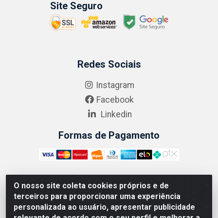
Site Seguro
Redes Sociais
Instagram
Facebook
Linkedin
Formas de Pagamento
O nosso site coleta cookies próprios e de
ABRASEG COMÉRCIO ATACADISTA LTDA - CNPJ:
terceiros para proporcionar uma experiência
10.894.768/0001-00 - Avenida Lobo Júnior, 1045 -
personalizada ao usuário, apresentar publicidade
Penha Circular - Rio de Janeiro - RJ - CEP 21020-124
relevante de acordo com o seu perfil e melhorar a