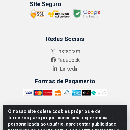
Site Seguro
Redes Sociais
Instagram
Facebook
Linkedin
Formas de Pagamento
O nosso site coleta cookies próprios e de
ABRASEG COMÉRCIO ATACADISTA LTDA - CNPJ:
terceiros para proporcionar uma experiência
10.894.768/0001-00 - Avenida Lobo Júnior, 1045 -
personalizada ao usuário, apresentar publicidade
Penha Circular - Rio de Janeiro - RJ - CEP 21020-124