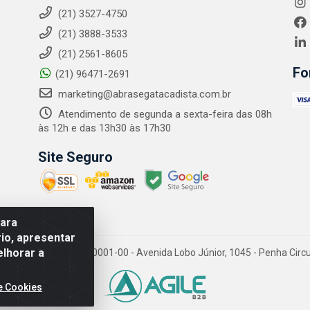
(21) 3527-4750
(21) 3888-3533
(21) 2561-8605
Fo
(21) 96471-2691
marketing@abrasegatacadista.com.br
Atendimento de segunda a sexta-feira das 08h
às 12h e das 13h30 às 17h30
Site Seguro
para
io, apresentar
elhorar a
PJ: 10.894.768/0001-00 - Avenida Lobo Júnior, 1045 - Penha Circular
e Cookies