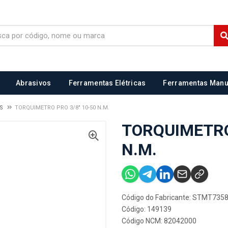
Abrasivos
Ferramentas Elétricas
Ferramentas Manu
OS
TORQUIMETRO PRO 3/8" 10-50 N.M.
TORQUIMETRO 
N.M.
Código do Fabricante: STMT735
Código: 149139
Código NCM: 82042000