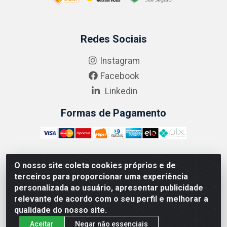
Redes Sociais
Instagram
Facebook
Linkedin
Formas de Pagamento
O nosso site coleta cookies próprios e de
ABRASEG COMÉRCIO ATACADISTA LTDA - CNPJ:
terceiros para proporcionar uma experiência
10.894.768/0001-00 - Avenida Lobo Júnior, 1045 -
personalizada ao usuário, apresentar publicidade
Penha Circular - Rio de Janeiro - RJ - CEP 21020-124
relevante de acordo com o seu perfil e melhorar a
qualidade do nosso site.
Aceitar
Negar não essenciais