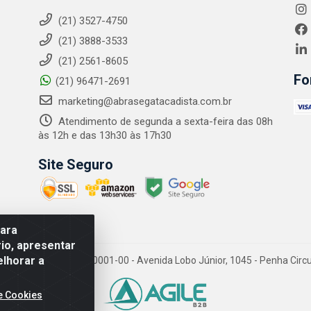
(21) 3527-4750
(21) 3888-3533
(21) 2561-8605
Fo
(21) 96471-2691
marketing@abrasegatacadista.com.br
Atendimento de segunda a sexta-feira das 08h
às 12h e das 13h30 às 17h30
Site Seguro
para
io, apresentar
elhorar a
PJ: 10.894.768/0001-00 - Avenida Lobo Júnior, 1045 - Penha Circular
e Cookies