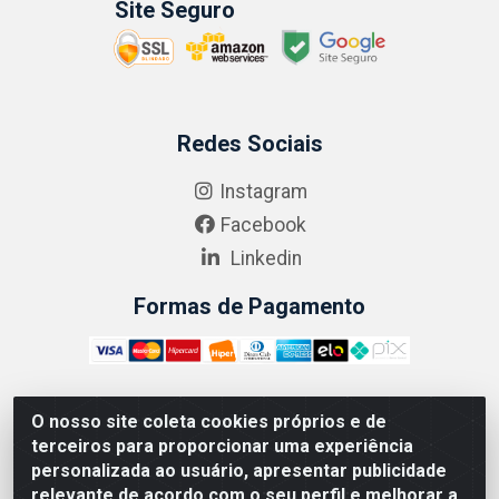
Site Seguro
Redes Sociais
Instagram
Facebook
Linkedin
Formas de Pagamento
O nosso site coleta cookies próprios e de
ABRASEG COMÉRCIO ATACADISTA LTDA - CNPJ:
terceiros para proporcionar uma experiência
10.894.768/0001-00 - Avenida Lobo Júnior, 1045 -
personalizada ao usuário, apresentar publicidade
Penha Circular - Rio de Janeiro - RJ - CEP 21020-124
relevante de acordo com o seu perfil e melhorar a