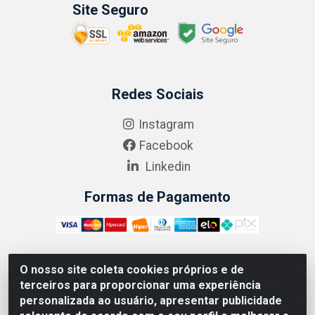
Site Seguro
Redes Sociais
Instagram
Facebook
Linkedin
Formas de Pagamento
O nosso site coleta cookies próprios e de
ABRASEG COMÉRCIO ATACADISTA LTDA - CNPJ:
terceiros para proporcionar uma experiência
10.894.768/0001-00 - Avenida Lobo Júnior, 1045 -
personalizada ao usuário, apresentar publicidade
Penha Circular - Rio de Janeiro - RJ - CEP 21020-124