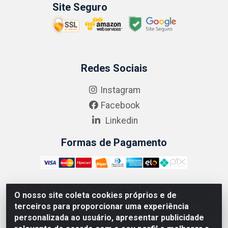
Site Seguro
Redes Sociais
Instagram
Facebook
Linkedin
Formas de Pagamento
O nosso site coleta cookies próprios e de
ABRASEG COMÉRCIO ATACADISTA LTDA - CNPJ:
terceiros para proporcionar uma experiência
10.894.768/0001-00 - Avenida Lobo Júnior, 1045 -
personalizada ao usuário, apresentar publicidade
Penha Circular - Rio de Janeiro - RJ - CEP 21020-124