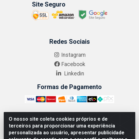
Site Seguro
Redes Sociais
Instagram
Facebook
Linkedin
Formas de Pagamento
O nosso site coleta cookies próprios e de
ABRASEG COMÉRCIO ATACADISTA LTDA - CNPJ:
terceiros para proporcionar uma experiência
10.894.768/0001-00 - Avenida Lobo Júnior, 1045 -
personalizada ao usuário, apresentar publicidade
Penha Circular - Rio de Janeiro - RJ - CEP 21020-124