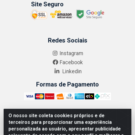
Site Seguro
Redes Sociais
Instagram
Facebook
Linkedin
Formas de Pagamento
O nosso site coleta cookies próprios e de
ABRASEG COMÉRCIO ATACADISTA LTDA - CNPJ:
terceiros para proporcionar uma experiência
10.894.768/0001-00 - Avenida Lobo Júnior, 1045 -
personalizada ao usuário, apresentar publicidade
Penha Circular - Rio de Janeiro - RJ - CEP 21020-124