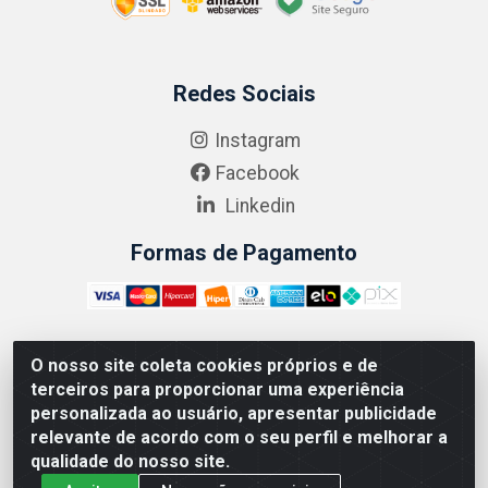
Redes Sociais
Instagram
Facebook
Linkedin
Formas de Pagamento
O nosso site coleta cookies próprios e de
ABRASEG COMÉRCIO ATACADISTA LTDA - CNPJ:
terceiros para proporcionar uma experiência
10.894.768/0001-00 - Avenida Lobo Júnior, 1045 -
personalizada ao usuário, apresentar publicidade
Penha Circular - Rio de Janeiro - RJ - CEP 21020-124
relevante de acordo com o seu perfil e melhorar a
qualidade do nosso site.