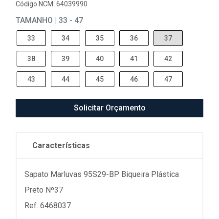
Código NCM: 64039990
TAMANHO | 33 - 47
33
34
35
36
37
38
39
40
41
42
43
44
45
46
47
Solicitar Orçamento
Características
Sapato Marluvas 95S29-BP Biqueira Plástica
Preto Nº37
Ref. 6468037