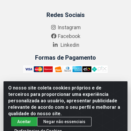
Redes Sociais
Instagram
Facebook
Linkedin
Formas de Pagamento
O nosso site coleta cookies próprios e de
ABRASEG COMÉRCIO ATACADISTA LTDA - CNPJ:
terceiros para proporcionar uma experiência
10.894.768/0001-00 - Avenida Lobo Júnior, 1045 -
personalizada ao usuário, apresentar publicidade
Penha Circular - Rio de Janeiro - RJ - CEP 21020-124
relevante de acordo com o seu perfil e melhorar a
qualidade do nosso site.
Aceitar
Negar não essenciais
Preferências de Cookies