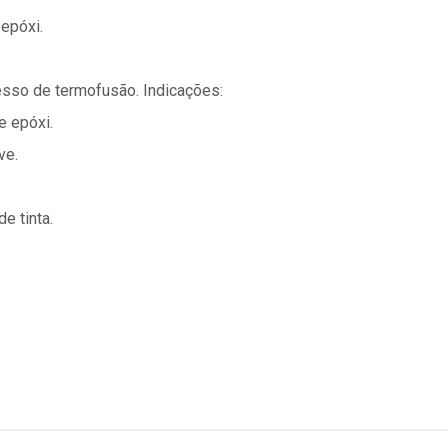
 epóxi.
esso de termofusão. Indicações:
e epóxi.
ve.
e tinta.