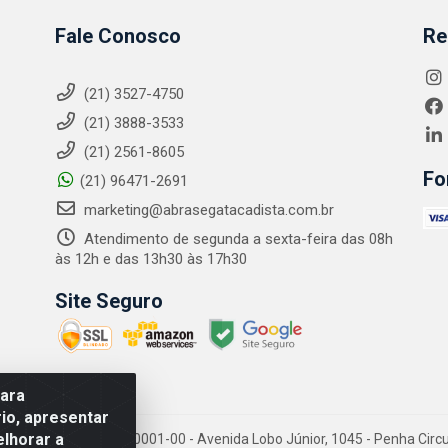
Fale Conosco
Re
(21) 3527-4750
(21) 3888-3533
(21) 2561-8605
Fo
(21) 96471-2691
marketing@abrasegatacadista.com.br
Atendimento de segunda a sexta-feira das 08h
às 12h e das 13h30 às 17h30
Site Seguro
para
io, apresentar
elhorar a
PJ: 10.894.768/0001-00 - Avenida Lobo Júnior, 1045 - Penha Circular