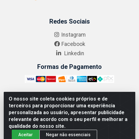
Redes Sociais
Instagram
Facebook
Linkedin
Formas de Pagamento
O nosso site coleta cookies próprios e de
ABRASEG COMÉRCIO ATACADISTA LTDA - CNPJ:
terceiros para proporcionar uma experiência
10.894.768/0001-00 - Avenida Lobo Júnior, 1045 -
personalizada ao usuário, apresentar publicidade
Penha Circular - Rio de Janeiro - RJ - CEP 21020-124
relevante de acordo com o seu perfil e melhorar a
qualidade do nosso site.
Aceitar
Negar não essenciais