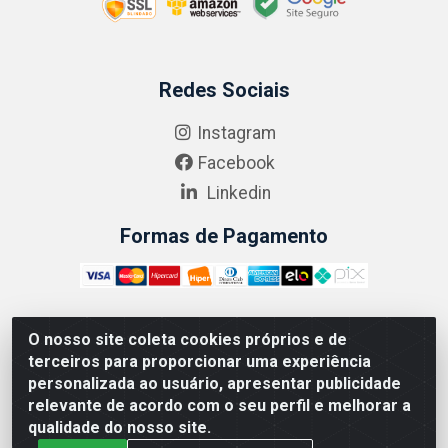
Redes Sociais
Instagram
Facebook
Linkedin
Formas de Pagamento
O nosso site coleta cookies próprios e de
ABRASEG COMÉRCIO ATACADISTA LTDA - CNPJ:
terceiros para proporcionar uma experiência
10.894.768/0001-00 - Avenida Lobo Júnior, 1045 -
personalizada ao usuário, apresentar publicidade
Penha Circular - Rio de Janeiro - RJ - CEP 21020-124
relevante de acordo com o seu perfil e melhorar a
qualidade do nosso site.