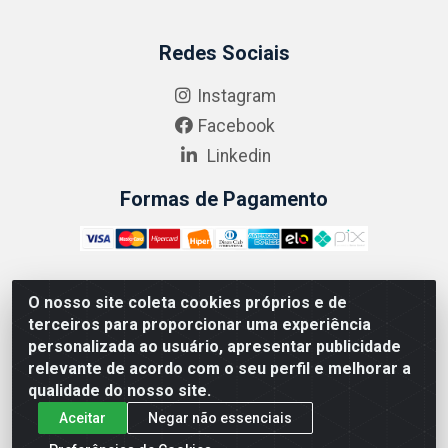
Redes Sociais
Instagram
Facebook
Linkedin
Formas de Pagamento
O nosso site coleta cookies próprios e de
ABRASEG COMÉRCIO ATACADISTA LTDA - CNPJ:
terceiros para proporcionar uma experiência
10.894.768/0001-00 - Avenida Lobo Júnior, 1045 -
personalizada ao usuário, apresentar publicidade
Penha Circular - Rio de Janeiro - RJ - CEP 21020-124
relevante de acordo com o seu perfil e melhorar a
qualidade do nosso site.
Aceitar
Negar não essenciais