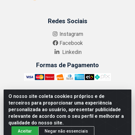
Redes Sociais
Instagram
Facebook
Linkedin
Formas de Pagamento
O nosso site coleta cookies próprios e de
ABRASEG COMÉRCIO ATACADISTA LTDA - CNPJ:
terceiros para proporcionar uma experiência
10.894.768/0001-00 - Avenida Lobo Júnior, 1045 -
personalizada ao usuário, apresentar publicidade
Penha Circular - Rio de Janeiro - RJ - CEP 21020-124
relevante de acordo com o seu perfil e melhorar a
qualidade do nosso site.
Aceitar
Negar não essenciais