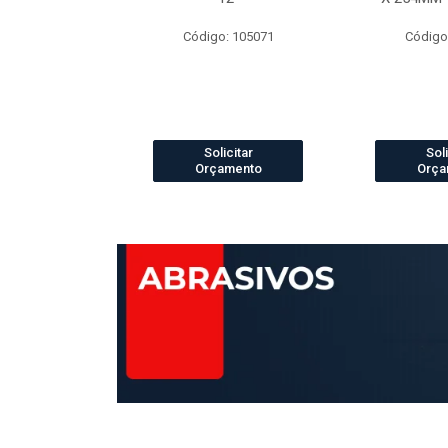
o: 4073
Código: 105071
Código
icitar
Solicitar
Soli
amento
Orçamento
Orça