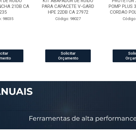
 DE RUIDO
KIT ABAFADOR DE RUIDO
PROTETOR 
NCHA 21DB CA
PARA CAPACETE V-GARD
POMP PLUS 
235
HPE 22DB CA 27972
CORDAO POLI
: 98035
Código: 98027
Código
citar
Solicitar
Soli
mento
Orçamento
Orça