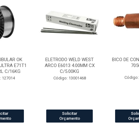
UBULAR OK
ELETRODO WELD WEST
BICO DE CO
ULTRA E71T1
ARCO E6013 4.00MM CX
705
RL C/16KG
C/5.00KG
Código:
: 127014
Código: 13001468
citar
Solicitar
Soli
mento
Orçamento
Orça