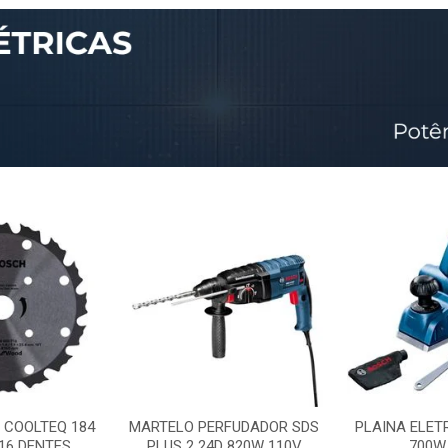
 COOLTEQ 184
MARTELO PERFUDADOR SDS
PLAINA ELET
16 DENTES
PLUS 2 24D 820W 110V
700W