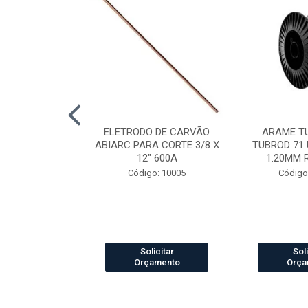
LDA MIG/MAG
ELETRODO DE CARVÃO
ARAME T
CH 360 3.0MT
ABIARC PARA CORTE 3/8 X
TUBROD 71 
12" 600A
1.20MM 
o: 84012
Código: 10005
Código
icitar
Solicitar
Soli
amento
Orçamento
Orça