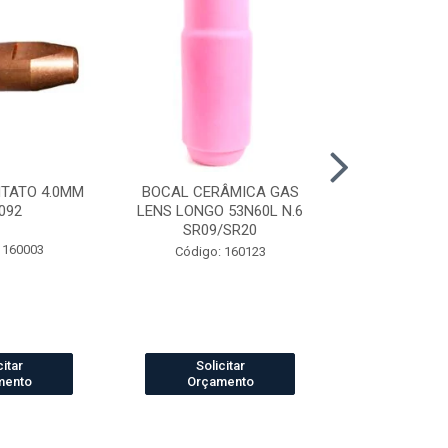
NTATO 4.0MM
BOCAL CERÂMICA GAS
CAPUZ SOLD
092
LENS LONGO 53N60L N.6
TIPO ARABE
SR09/SR20
 160003
Código:
Código: 160123
citar
Solicitar
Solic
mento
Orçamento
Orçam