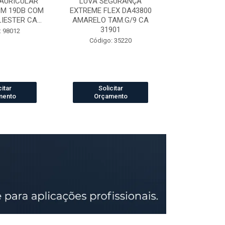
AURICULAR
LUVA SEGURANÇA
LUVA DE VAQ
3M 19DB COM
EXTREME FLEX DA43800
PETROLEIRA 
ESTER CA...
AMARELO TAM.G/9 CA
164
31901
: 98012
Código:
Código: 35220
citar
Solicitar
Solic
mento
Orçamento
Orçam