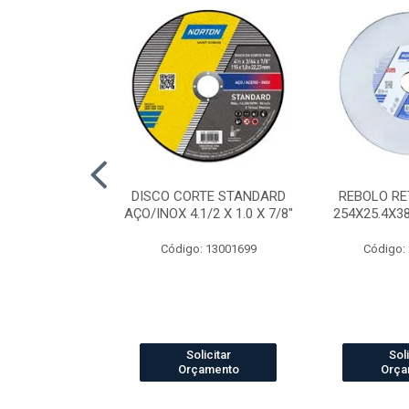
AP STANDARD
DISCO CORTE STANDARD
REBOLO RE
RÃO 40 7"
AÇO/INOX 4.1/2 X 1.0 X 7/8"
254X25.4X3
o: 4041
Código: 13001699
Código:
icitar
Solicitar
Soli
amento
Orçamento
Orça