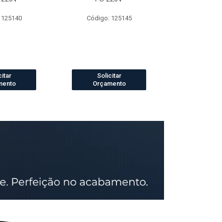
 125140
Código: 125145
Código:
citar
Solicitar
Solic
mento
Orçamento
Orçam