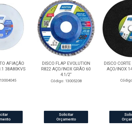
TO AFIAÇÃO
DISCO FLAP EVOLUTION
DISCO CORTE
8.1 38A80KVS
R822 AÇO/INOX GRÃO 60
AÇO/INOX 14 
4.1/2"
 13004045
Código
Código: 13005208
citar
Solicitar
Soli
mento
Orçamento
Orça