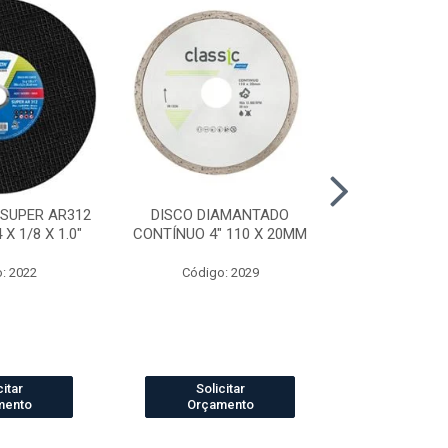
 SUPER AR312
DISCO DIAMANTADO
DISCO DI
X 1/8 X 1.0"
CONTÍNUO 4" 110 X 20MM
SEGMENTADO
20
: 2022
Código: 2029
Código
citar
Solicitar
Solic
mento
Orçamento
Orçam