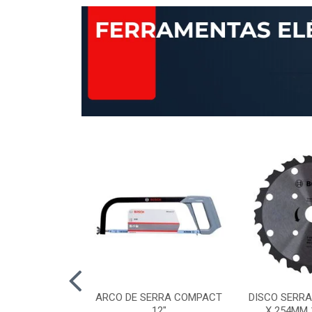
AP STANDARD
ARCO DE SERRA COMPACT
DISCO SERRA
RÃO 120 115MM
12"
X 254MM 