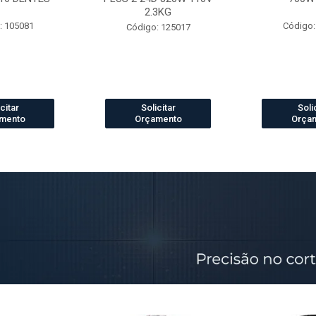
2.3KG
: 105081
Código:
Código: 125017
citar
Solicitar
Soli
mento
Orçamento
Orça