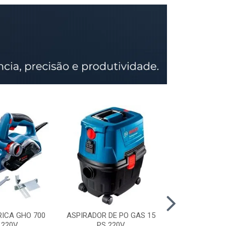
RICA GHO 700
ASPIRADOR DE PO GAS 15
SERRA CIRCU
 220V
PS 220V
GKS 150 STD