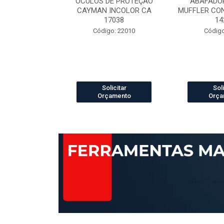
ELCRO 70B29
OCULOS DE PROTEÇÃO
ABAFADOR
P PRETO N.42
CAYMAN INCOLOR CA
MUFFLER CO
42421
17038
14
 13003888
Código: 22010
Código
icitar
Solicitar
Soli
amento
Orçamento
Orça