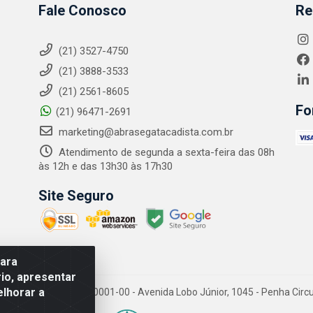
Fale Conosco
Re
(21) 3527-4750
(21) 3888-3533
(21) 2561-8605
Fo
(21) 96471-2691
marketing@abrasegatacadista.com.br
Atendimento de segunda a sexta-feira das 08h
às 12h e das 13h30 às 17h30
Site Seguro
para
io, apresentar
elhorar a
PJ: 10.894.768/0001-00 - Avenida Lobo Júnior, 1045 - Penha Circular