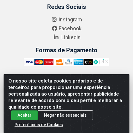
Redes Sociais
Instagram
Facebook
Linkedin
Formas de Pagamento
O nosso site coleta cookies próprios e de
ABRASEG COMÉRCIO ATACADISTA LTDA - CNPJ:
terceiros para proporcionar uma experiência
10.894.768/0001-00 - Avenida Lobo Júnior, 1045 -
personalizada ao usuário, apresentar publicidade
Penha Circular - Rio de Janeiro - RJ - CEP 21020-124
relevante de acordo com o seu perfil e melhorar a
qualidade do nosso site.
Aceitar
Negar não essenciais
Preferências de Cookies