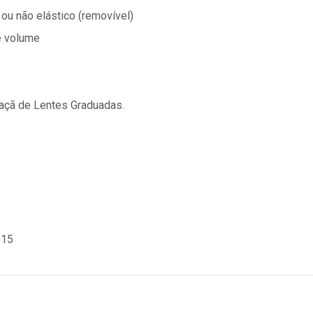
ou não elástico (removível)
e volume
caçã de Lentes Graduadas.
015