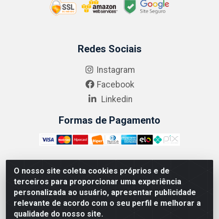
Redes Sociais
Instagram
Facebook
Linkedin
Formas de Pagamento
O nosso site coleta cookies próprios e de
ABRASEG COMÉRCIO ATACADISTA LTDA - CNPJ:
terceiros para proporcionar uma experiência
10.894.768/0001-00 - Avenida Lobo Júnior, 1045 -
personalizada ao usuário, apresentar publicidade
Penha Circular - Rio de Janeiro - RJ - CEP 21020-124
relevante de acordo com o seu perfil e melhorar a
qualidade do nosso site.