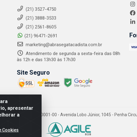
(21) 3527-4750
(21) 3888-3533
(21) 2561-8605
Fo
(21) 96471-2691
marketing@abrasegatacadista.com.br
Atendimento de segunda a sexta-feira das 08h
às 12h e das 13h30 às 17h30
Site Seguro
para
io, apresentar
elhorar a
PJ: 10.894.768/0001-00 - Avenida Lobo Júnior, 1045 - Penha Circular
e Cookies