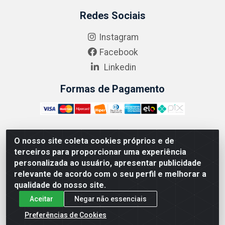
Redes Sociais
Instagram
Facebook
Linkedin
Formas de Pagamento
O nosso site coleta cookies próprios e de
ABRASEG COMÉRCIO ATACADISTA LTDA - CNPJ:
terceiros para proporcionar uma experiência
10.894.768/0001-00 - Avenida Lobo Júnior, 1045 -
personalizada ao usuário, apresentar publicidade
Penha Circular - Rio de Janeiro - RJ - CEP 21020-124
relevante de acordo com o seu perfil e melhorar a
qualidade do nosso site.
Aceitar
Negar não essenciais
Preferências de Cookies