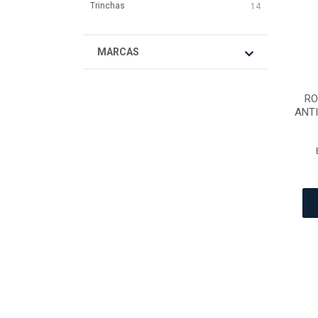
Trinchas
14
MARCAS
RO
ANT