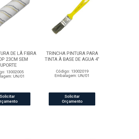
URA DE LÃ FIBRA
TRINCHA PINTURA PARA
OP 23CM SEM
TINTA À BASE DE AGUA 4"
SUPORTE
Código: 13002019
go: 13002005
Embalagem: UN/01
lagem: UN/01
Solicitar
Solicitar
rçamento
Orçamento