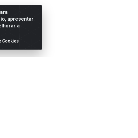
para
io, apresentar
elhorar a
e Cookies