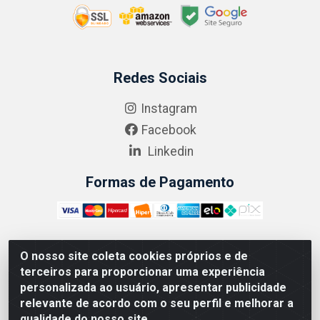
Redes Sociais
Instagram
Facebook
Linkedin
Formas de Pagamento
O nosso site coleta cookies próprios e de
ABRASEG COMÉRCIO ATACADISTA LTDA - CNPJ:
terceiros para proporcionar uma experiência
10.894.768/0001-00 - Avenida Lobo Júnior, 1045 -
personalizada ao usuário, apresentar publicidade
Penha Circular - Rio de Janeiro - RJ - CEP 21020-124
relevante de acordo com o seu perfil e melhorar a
qualidade do nosso site.