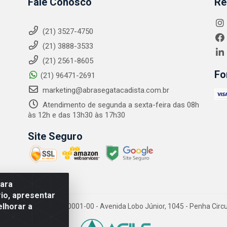
Fale Conosco
Re
(21) 3527-4750
(21) 3888-3533
(21) 2561-8605
Fo
(21) 96471-2691
marketing@abrasegatacadista.com.br
Atendimento de segunda a sexta-feira das 08h
às 12h e das 13h30 às 17h30
Site Seguro
para
io, apresentar
elhorar a
PJ: 10.894.768/0001-00 - Avenida Lobo Júnior, 1045 - Penha Circular