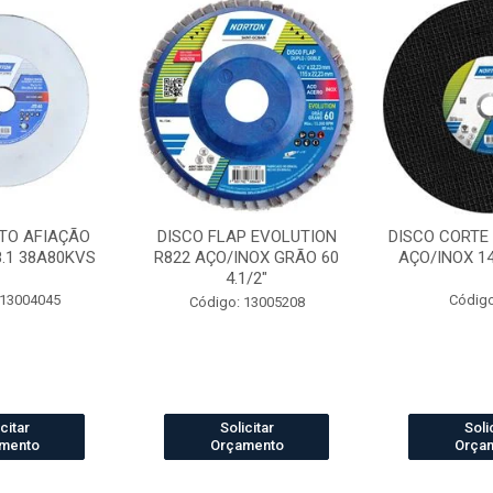
TO AFIAÇÃO
DISCO FLAP EVOLUTION
DISCO CORTE
8.1 38A80KVS
R822 AÇO/INOX GRÃO 60
AÇO/INOX 14 
4.1/2"
 13004045
Código
Código: 13005208
citar
Solicitar
Soli
mento
Orçamento
Orça