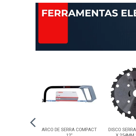
AP STANDARD
ARCO DE SERRA COMPACT
DISCO SERRA
RÃO 120 115MM
12"
X 254MM 