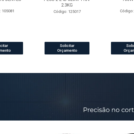
2.3KG
: 105081
Código:
Código: 125017
citar
Solicitar
Soli
mento
Orçamento
Orça