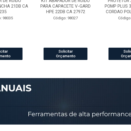
 DE RUIDO
KIT ABAFADOR DE RUIDO
PROTETOR 
NCHA 21DB CA
PARA CAPACETE V-GARD
POMP PLUS 
235
HPE 22DB CA 27972
CORDAO POLI
: 98035
Código: 98027
Código
citar
Solicitar
Soli
mento
Orçamento
Orça