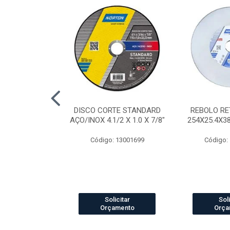
AP STANDARD
DISCO CORTE STANDARD
REBOLO RE
RÃO 40 7"
AÇO/INOX 4.1/2 X 1.0 X 7/8"
254X25.4X3
o: 4041
Código: 13001699
Código:
icitar
Solicitar
Soli
amento
Orçamento
Orça