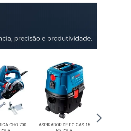
RICA GHO 700
ASPIRADOR DE PO GAS 15
SERRA CIRCU
 220V
PS 220V
GKS 150 STD