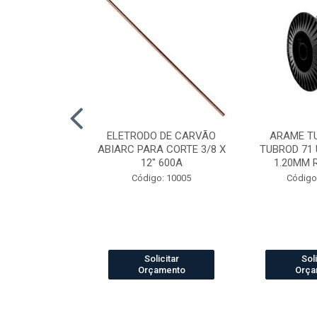
LDA MIG/MAG
ELETRODO DE CARVÃO
ARAME T
CH 360 3.0MT
ABIARC PARA CORTE 3/8 X
TUBROD 71 
12" 600A
1.20MM 
o: 84012
Código: 10005
Código
icitar
Solicitar
Soli
amento
Orçamento
Orça