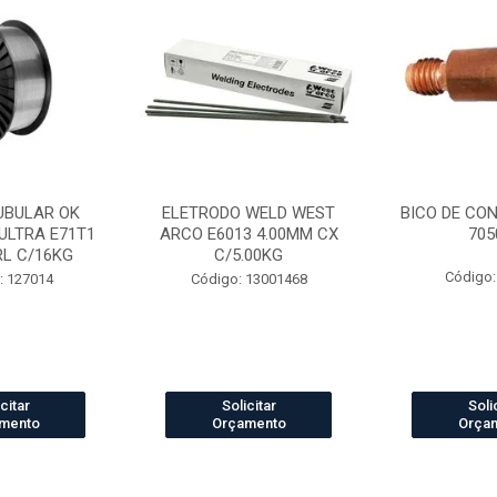
UBULAR OK
ELETRODO WELD WEST
BICO DE CO
ULTRA E71T1
ARCO E6013 4.00MM CX
705
RL C/16KG
C/5.00KG
Código:
: 127014
Código: 13001468
citar
Solicitar
Soli
mento
Orçamento
Orça