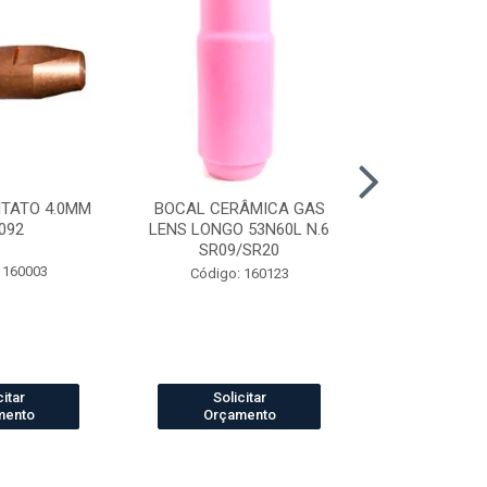
NTATO 4.0MM
BOCAL CERÂMICA GAS
CAPUZ SOLD
092
LENS LONGO 53N60L N.6
TIPO ARABE
SR09/SR20
 160003
Código:
Código: 160123
citar
Solicitar
Solic
mento
Orçamento
Orçam