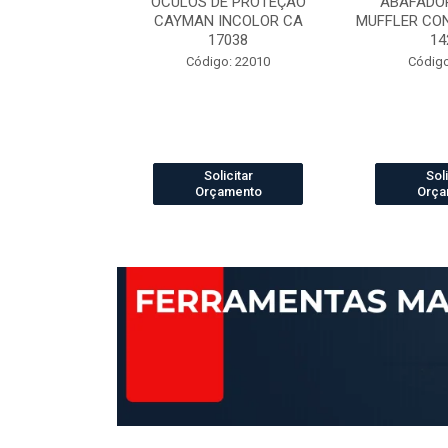
ELCRO 70B29
OCULOS DE PROTEÇÃO
ABAFADOR
P PRETO N.42
CAYMAN INCOLOR CA
MUFFLER CO
42421
17038
14
 13003888
Código: 22010
Código
icitar
Solicitar
Soli
amento
Orçamento
Orça