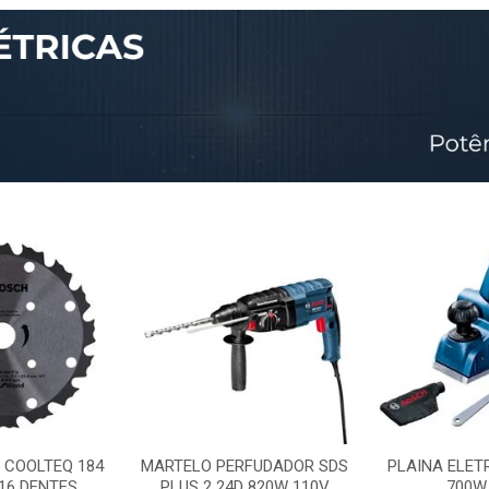
 COOLTEQ 184
MARTELO PERFUDADOR SDS
PLAINA ELET
16 DENTES
PLUS 2 24D 820W 110V
700W