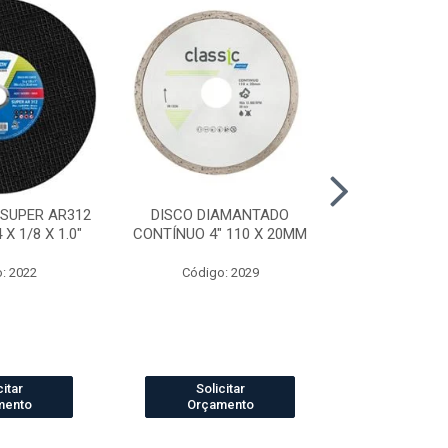
 SUPER AR312
DISCO DIAMANTADO
DISCO DI
X 1/8 X 1.0"
CONTÍNUO 4" 110 X 20MM
SEGMENTADO
20
: 2022
Código: 2029
Código
citar
Solicitar
Solic
mento
Orçamento
Orçam