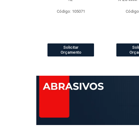
o: 4073
Código: 105071
Código
icitar
Solicitar
Soli
amento
Orçamento
Orça