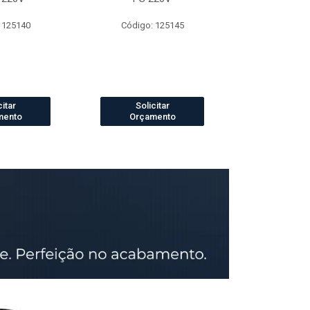
 125140
Código: 125145
Código:
citar
Solicitar
Solic
mento
Orçamento
Orçam