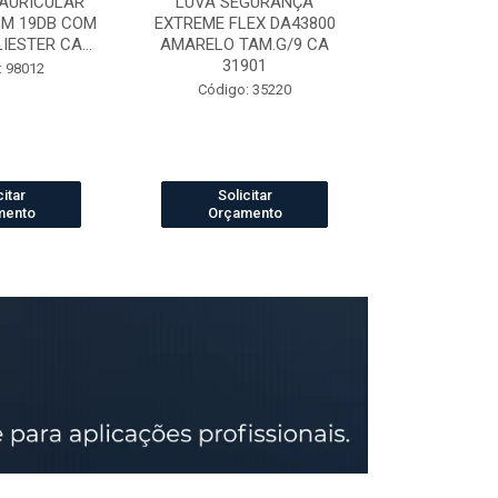
AURICULAR
LUVA SEGURANÇA
LUVA DE VAQ
3M 19DB COM
EXTREME FLEX DA43800
PETROLEIRA 
ESTER CA...
AMARELO TAM.G/9 CA
164
31901
: 98012
Código:
Código: 35220
citar
Solicitar
Solic
mento
Orçamento
Orçam