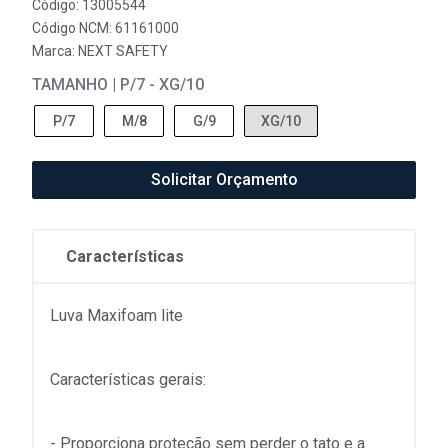
Código: 13005544
Código NCM: 61161000
Marca:
NEXT SAFETY
TAMANHO | P/7 - XG/10
P/7
M/8
G/9
XG/10
Solicitar Orçamento
Características
Luva Maxifoam lite
Características gerais:
- Proporciona proteção sem perder o tato e a