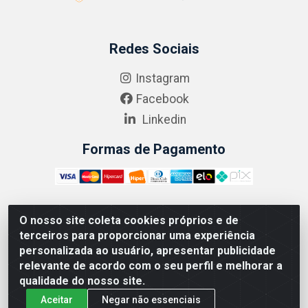
Redes Sociais
Instagram
Facebook
Linkedin
Formas de Pagamento
O nosso site coleta cookies próprios e de
ABRASEG COMÉRCIO ATACADISTA LTDA - CNPJ:
terceiros para proporcionar uma experiência
10.894.768/0001-00 - Avenida Lobo Júnior, 1045 -
personalizada ao usuário, apresentar publicidade
Penha Circular - Rio de Janeiro - RJ - CEP 21020-124
relevante de acordo com o seu perfil e melhorar a
qualidade do nosso site.
Aceitar
Negar não essenciais