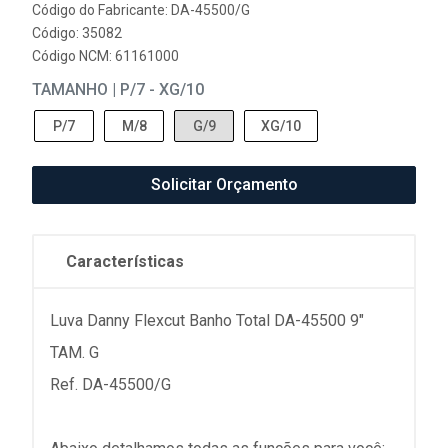
Código do Fabricante: DA-45500/G
Código: 35082
Código NCM: 61161000
TAMANHO | P/7 - XG/10
P/7
M/8
G/9
XG/10
Solicitar Orçamento
Características
Luva Danny Flexcut Banho Total DA-45500 9"
TAM. G
Ref. DA-45500/G