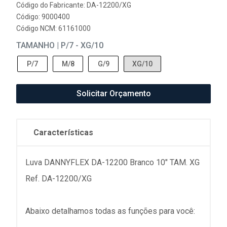
Código do Fabricante: DA-12200/XG
Código: 9000400
Código NCM: 61161000
TAMANHO | P/7 - XG/10
P/7
M/8
G/9
XG/10
Solicitar Orçamento
Características
Luva DANNYFLEX DA-12200 Branco 10" TAM. XG
Ref. DA-12200/XG
Abaixo detalhamos todas as funções para você: